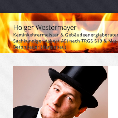
Holger Westermayer
Kaminkehrermeister & Gebäudeenergieberate
Sachkundiger Asbest ASI nach TRGS 519 & Mau
Betonbauer (Kaminbau)