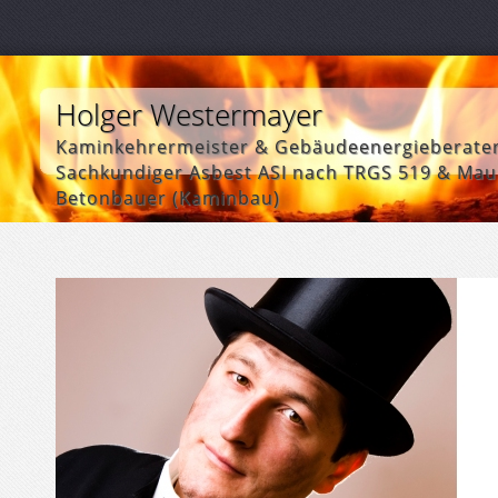
Holger Westermayer
Kaminkehrermeister & Gebäudeenergieberate
Sachkundiger Asbest ASI nach TRGS 519 & Mau
Betonbauer (Kaminbau)