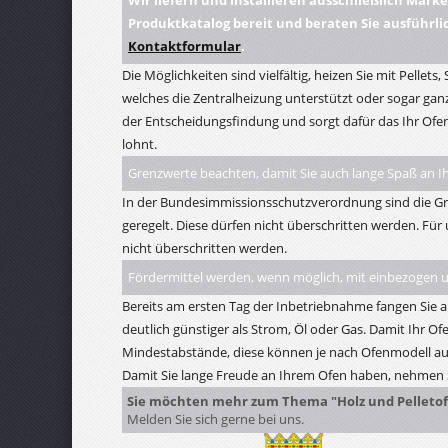
Wir liefern und installieren ausschließlich Mark
Produktkatalog bereit und beraten Sie ausführl
Kontaktformular
.
Die Möglichkeiten sind vielfältig, heizen Sie mit Pellets
welches die Zentralheizung unterstützt oder sogar ganz
der Entscheidungsfindung und sorgt dafür das Ihr Ofen
lohnt.
Grenzwerte beachten, damit Sie auch lange Spaß an 
In der Bundesimmissionsschutzverordnung sind die Gr
geregelt. Diese dürfen nicht überschritten werden. Fü
nicht überschritten werden.
Fördermittel werden, wenn möglich, mit einbezogen u
Bereits am ersten Tag der Inbetriebnahme fangen Sie an
deutlich günstiger als Strom, Öl oder Gas. Damit Ihr Ofe
Mindestabstände, diese können je nach Ofenmodell auc
Damit Sie lange Freude an Ihrem Ofen haben, nehmen S
Sie möchten mehr zum Thema "Holz und Pelletof
Melden Sie sich gerne bei uns.